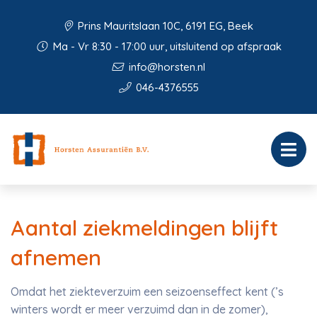
Prins Mauritslaan 10C, 6191 EG, Beek
Ma - Vr 8:30 - 17:00 uur, uitsluitend op afspraak
info@horsten.nl
046-4376555
Aantal ziekmeldingen blijft
afnemen
Omdat het ziekteverzuim een seizoenseffect kent (’s
winters wordt er meer verzuimd dan in de zomer),