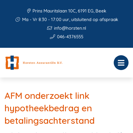
Prins Mauritslaan 10C, 6191 EG, Beek
Ma - Vr 8:30 - 17:00 uur, uitsluitend op afspraak
info@horsten.nl
046-4376555
AFM onderzoekt link
hypotheekbedrag en
betalingsachterstand