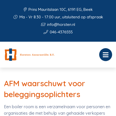
Prins Mauritslaan 10C, 6191 EG, Beek
Ma - Vr 8:30 - 17:00 uur, uitsluitend op afspraak
info@horsten.nl
046-4376555
AFM waarschuwt voor
beleggingsoplichters
Een boiler room is een verzamelnaam voor personen en
organisaties die met behulp van gehaaide verkopers