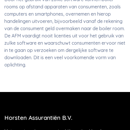
rooms op afstand apparaten van consumenten, zoals
computers en smartphones, overnemen en hierop
handelingen uitvoeren, bijvoorbeeld vanaf de rekening
van de consument geld overmaken naar de boiler room.
De AFM vaardigt nooit licenties uit voor het gebruik van
zulke software en waarschuwt consumenten ervoor niet
in te gaan op verzoeken om dergelijke software te
downloaden. Dit is een veel voorkomende vorm van
oplichting.
Horsten Assurantiën B.V.