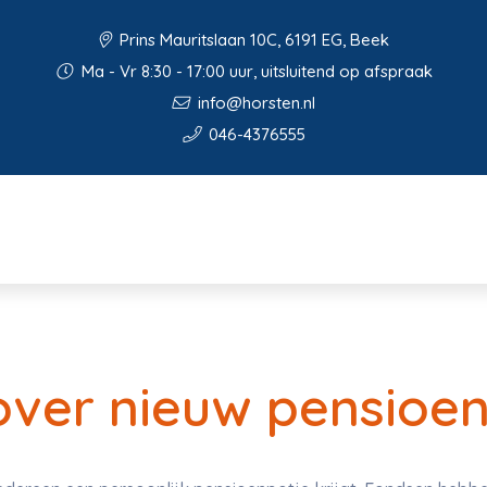
Prins Mauritslaan 10C, 6191 EG, Beek
Ma - Vr 8:30 - 17:00 uur, uitsluitend op afspraak
info@horsten.nl
046-4376555
ver nieuw pensioen