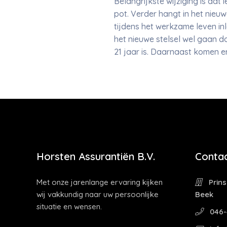
Belangrijkste wijziging is da
pot. Verder hangt in het nieu
tijdens het werkzame leven in
het nieuwe stelsel wel gaan d
21 jaar is. Daarnaast komen er
Horsten Assurantiën B.V.
Contac
Met onze jarenlange ervaring kijken
Prins
wij vakkundig naar uw persoonlijke
Beek
situatie en wensen.
046-