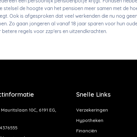
t iedereen een persoonlijk pensioenpotje krijgt. Fondsen heb
we stelsel de hoogte van het pensioen meer samen met de ho
legt. Ook is afgesproken dat veel werkenden die nu nog gee
oen. Zo gaan jongeren al vanaf 18 jaar sparen voor hun oude
 betere regels voor zzp'ers en uitzendkrachten.
tinformatie
Snelle Links
 Mauritslaan 10C, 6191 EG,
Verzekeringen
Hypotheken
4376555
Financiën