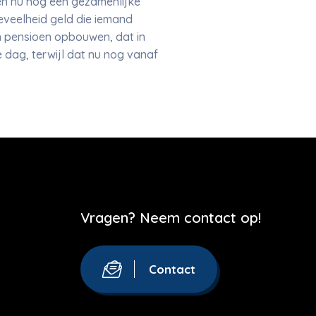
ben nu nog een gezamenlijke
eveelheid geld die iemand
n pensioen opbouwen, dat in
 dag, terwijl dat nu nog vanaf
Vragen? Neem contact op!
Contact