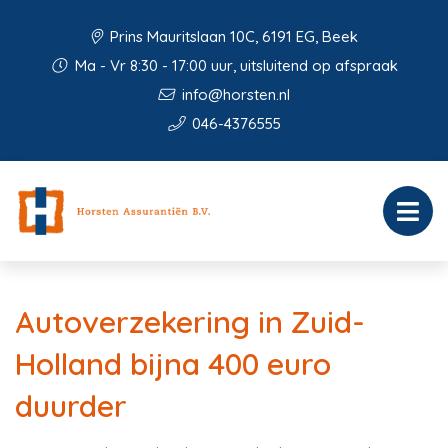
Prins Mauritslaan 10C, 6191 EG, Beek
Ma - Vr 8:30 - 17:00 uur, uitsluitend op afspraak
info@horsten.nl
046-4376555
Autoverzekering in Zuid-
Holland bijna 400 euro
duurder