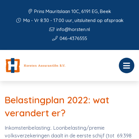
Prins Mauritslaan 10C, 6191 EG, Beek
Ma - Vr 8:30 - 17:00 uur, uitsluitend op afspraak
info@horsten.nl
046-4376555
Belastingplan 2022: wat
verandert er?
Inkomstenbelasting:. Loonbelasting/premie
volksverzekeringen daalt in de eerste schijf (tot 69.398