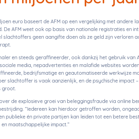
oen euro baseert de AFM op een vergelijking met andere land
d. De AFM weet ook op basis van nationale registraties en in
el slachtoffers geen aangifte doen als ze geld zijn verloren
trapt.
naler en steeds geraffineerder, ook dankzij het gebruik van A
via sociale media, nepadvertenties en malafide websites worde
affineerde, bedrijfsmatige en geautomatiseerde werkwijze ma
 per slachtoffer is vaak aanzienlijk, en de psychische impac
s groot.
ver de explosieve groei van beleggingsfraude via online be
 bestrijding. “Iedereen kan hierdoor getroffen worden, ongeach
 publieke én private partijen kan leiden tot een betere best
 en maatschappelijke impact.”