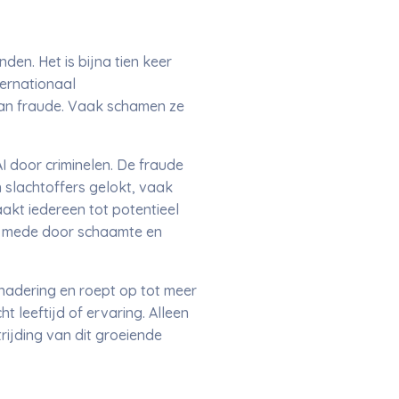
en. Het is bijna tien keer
ternationaal
 aan fraude. Vaak schamen ze
I door criminelen. De fraude
n slachtoffers gelokt, vaak
akt iedereen tot potentieel
t – mede door schaamte en
nadering en roept op tot meer
t leeftijd of ervaring. Alleen
rijding van dit groeiende