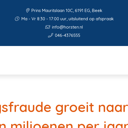
Prins Mauritslaan 10C, 6191 EG, Beek
Ma - Vr 8:30 - 17:00 uur, uitsluitend op afspraak
info@horsten.nl
046-4376555
sfraude groeit naa
 miljoenen per jaa