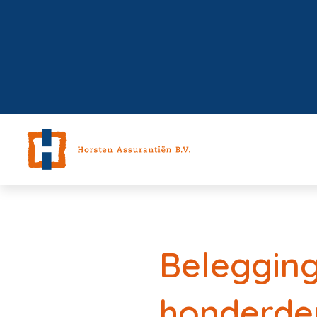
Belegging
honderden