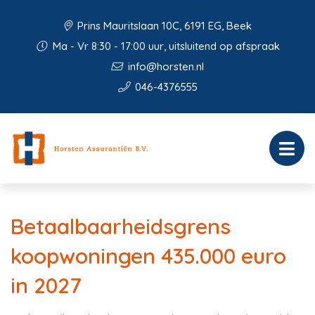
Prins Mauritslaan 10C, 6191 EG, Beek
Ma - Vr 8:30 - 17:00 uur, uitsluitend op afspraak
info@horsten.nl
046-4376555
Betaalbaarheidsgrens
koopwoningen 435.000 euro
in 2027