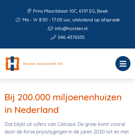
Prins Mauritslaan 10C, 6191 EG, Beek
Ma - Vr 8:30 - 17:00 uur, uitsluitend op afspraak
info@horsten.nl
046-4376555
Bij 200.000 miljoenenhuizen
in Nederland
Dat blijkt uit cijfers van Calcasa. De groei komt vooral
door de forse prijsstijgingen in de jaren 2020 tot en met