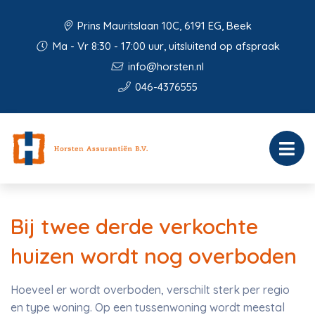
Prins Mauritslaan 10C, 6191 EG, Beek
Ma - Vr 8:30 - 17:00 uur, uitsluitend op afspraak
info@horsten.nl
046-4376555
Bij twee derde verkochte
huizen wordt nog overboden
Hoeveel er wordt overboden, verschilt sterk per regio
en type woning. Op een tussenwoning wordt meestal