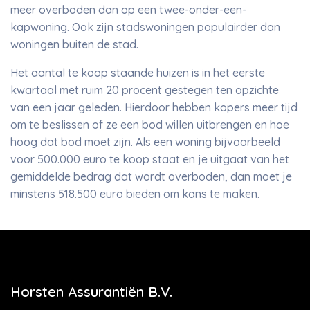
meer overboden dan op een twee-onder-een-
kapwoning. Ook zijn stadswoningen populairder dan
woningen buiten de stad.
Het aantal te koop staande huizen is in het eerste
kwartaal met ruim 20 procent gestegen ten opzichte
van een jaar geleden. Hierdoor hebben kopers meer tijd
om te beslissen of ze een bod willen uitbrengen en hoe
hoog dat bod moet zijn. Als een woning bijvoorbeeld
voor 500.000 euro te koop staat en je uitgaat van het
gemiddelde bedrag dat wordt overboden, dan moet je
minstens 518.500 euro bieden om kans te maken.
Horsten Assurantiën B.V.