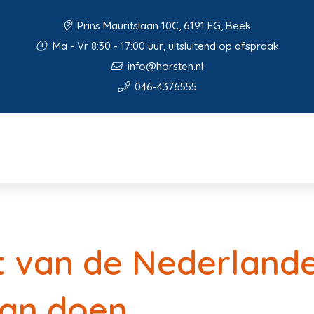
Prins Mauritslaan 10C, 6191 EG, Beek
Ma - Vr 8:30 - 17:00 uur, uitsluitend op afspraak
info@horsten.nl
046-4376555
ft van de Nederlande
aan doen