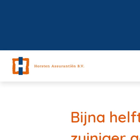
Bijna hel
zuiniger 