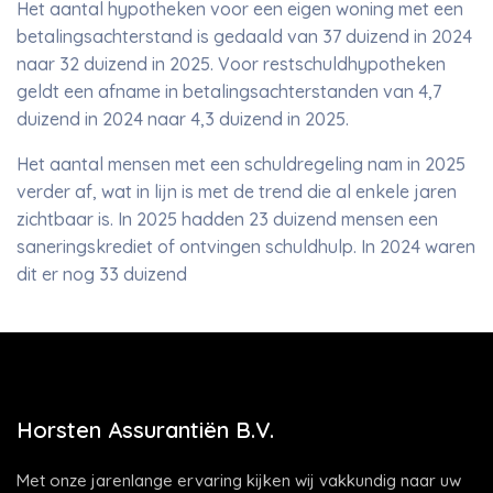
Het aantal hypotheken voor een eigen woning met een
betalingsachterstand is gedaald van 37 duizend in 2024
naar 32 duizend in 2025. Voor restschuldhypotheken
geldt een afname in betalingsachterstanden van 4,7
duizend in 2024 naar 4,3 duizend in 2025.
Het aantal mensen met een schuldregeling nam in 2025
verder af, wat in lijn is met de trend die al enkele jaren
zichtbaar is. In 2025 hadden 23 duizend mensen een
saneringskrediet of ontvingen schuldhulp. In 2024 waren
dit er nog 33 duizend
Horsten Assurantiën B.V.
Met onze jarenlange ervaring kijken wij vakkundig naar uw