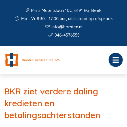
Prins Mauritslaan 10C, 6191 EG, Beek
Ma - Vr 8:30 - 17:00 uur, uitsluitend op afspraak
info@horsten.nl
046-4376555
BKR ziet verdere daling
kredieten en
betalingsachterstanden