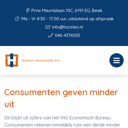
Prins Mauritslaan 10C, 6191 EG, Beek
Ma - Vr 8:30 - 17:00 uur, uitsluitend op afspraak
info@horsten.nl
046-4376555
Consumenten geven minder
uit
Dit blijkt uit cijfers van het ING Economisch Bureau.
Consumenten rekenen inmiddels ruim een derde minder