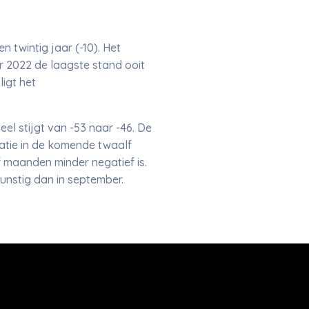
 twintig jaar (-10). Het
r 2022 de laagste stand ooit
ligt het
el stijgt van -53 naar -46. De
tuatie in de komende twaalf
lf maanden minder negatief is.
nstig dan in september.