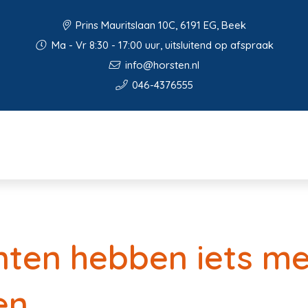
Prins Mauritslaan 10C, 6191 EG, Beek
Ma - Vr 8:30 - 17:00 uur, uitsluitend op afspraak
info@horsten.nl
046-4376555
ten hebben iets me
en