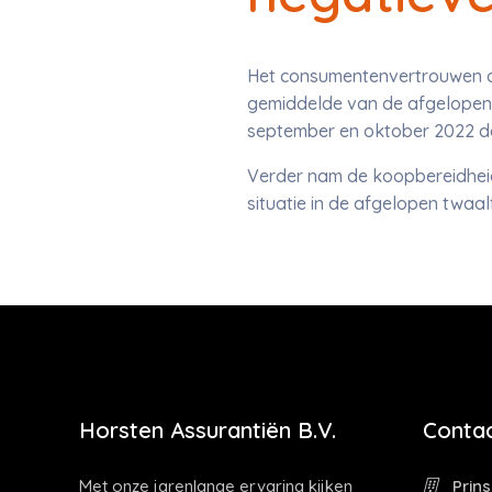
Het consumentenvertrouwen da
gemiddelde van de afgelopen tw
september en oktober 2022 de 
Verder nam de koopbereidheid
situatie in de afgelopen twa
Horsten Assurantiën B.V.
Contac
Met onze jarenlange ervaring kijken
Prins