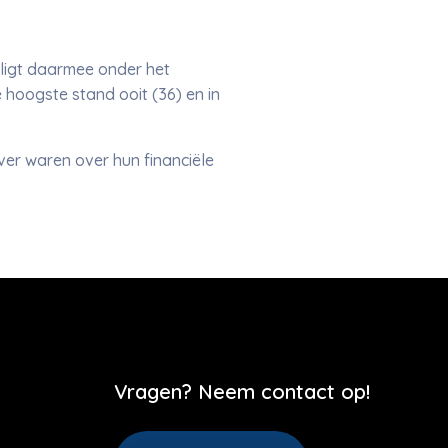
ligt daarmee onder het
 hoogste stand ooit (36) en in
er waren over hun financiële
Vragen? Neem contact op!