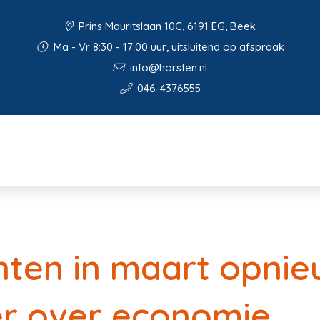
Prins Mauritslaan 10C, 6191 EG, Beek
Ma - Vr 8:30 - 17:00 uur, uitsluitend op afspraak
info@horsten.nl
046-4376555
ten in maart opnie
er over economie