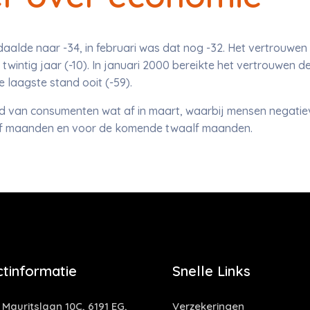
alde naar -34, in februari was dat nog -32. Het vertrouwen 
intig jaar (-10). In januari 2000 bereikte het vertrouwen de
laagste stand ooit (-59).
 van consumenten wat af in maart, waarbij mensen negatiev
alf maanden en voor de komende twaalf maanden.
tinformatie
Snelle Links
 Mauritslaan 10C, 6191 EG,
Verzekeringen