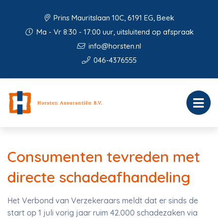
Prins Mauritslaan 10C, 6191 EG, Beek
Ma - Vr 8:30 - 17:00 uur, uitsluitend op afspraak
info@horsten.nl
046-4376555
Consumenten tevreden met
directe schadeafhandeling
Het Verbond van Verzekeraars meldt dat er sinds de
start op 1 juli vorig jaar ruim 42.000 schadezaken via