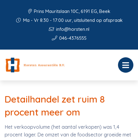
Prins Mauritslaan 10C, 6191 EG, Beek
Ma - Vr 8:30 - 17:00 uur, uitsluitend op afspraak
info@horsten.nl
046-4376555
Detailhandel zet ruim 8
procent meer om
Het verkoopvolume (het aantal verkopen) was 1,4
procent lager. De omzet van de foodsector groeide met