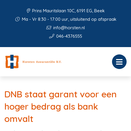
Prins Mauritslaan 10C, 6191 EG, Beek
Ma - Vr 8:30 - 17:00 uur, uitsluitend op afspraak
info@horsten.nl
046-4376555
DNB staat garant voor een
hoger bedrag als bank
omvalt