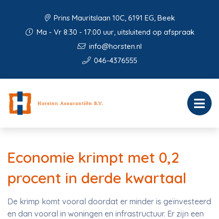
Prins Mauritslaan 10C, 6191 EG, Beek
Ma - Vr 8:30 - 17:00 uur, uitsluitend op afspraak
info@horsten.nl
046-4376555
Economie krimpt met 0,2
procent in derde kwartaal
De krimp komt vooral doordat er minder is geïnvesteerd
en dan vooral in woningen en infrastructuur. Er zijn een