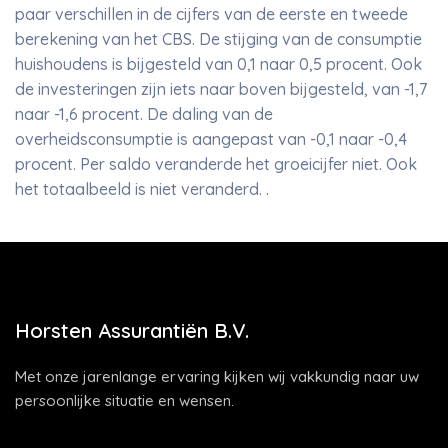
paar verschillen in de cijfers van de eerste en tweede
berekening van het CBS. De stijging van de consumptie
huishoudens is bijgesteld van 0,1 naar 0,5 procent. Ook
de investeringen zijn iets naar boven bijgesteld, van -1,7
naar -1,6 procent. De daling van de
overheidsconsumptie is aangepast van -0,1 naar -0,4
procent. Per saldo veranderde het groeicijfer niet. Ook
het totaalbeeld is niet veranderd. .
Horsten Assurantiën B.V.
Met onze jarenlange ervaring kijken wij vakkundig naar uw
persoonlijke situatie en wensen.