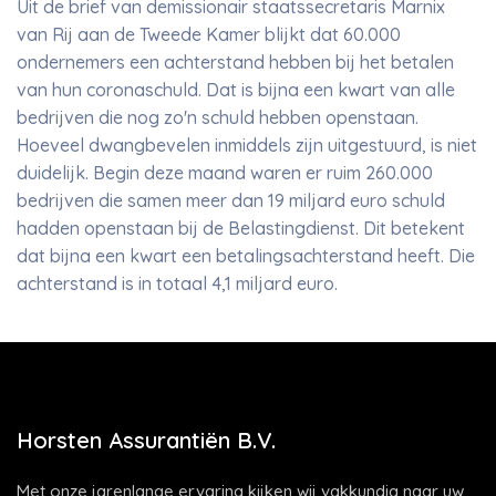
Uit de brief van demissionair staatssecretaris Marnix
van Rij aan de Tweede Kamer blijkt dat 60.000
ondernemers een achterstand hebben bij het betalen
van hun coronaschuld. Dat is bijna een kwart van alle
bedrijven die nog zo'n schuld hebben openstaan.
Hoeveel dwangbevelen inmiddels zijn uitgestuurd, is niet
duidelijk. Begin deze maand waren er ruim 260.000
bedrijven die samen meer dan 19 miljard euro schuld
hadden openstaan bij de Belastingdienst. Dit betekent
dat bijna een kwart een betalingsachterstand heeft. Die
achterstand is in totaal 4,1 miljard euro.
Horsten Assurantiën B.V.
Met onze jarenlange ervaring kijken wij vakkundig naar uw