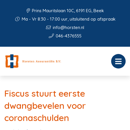
Prins Mauritslaan 10C, 6191 EG, Beek
Ma - Vr 8:30 - 17:00 uur, uitsluitend op afspraak
info@horsten.nl
046-4376555
Fiscus stuurt eerste
dwangbevelen voor
coronaschulden