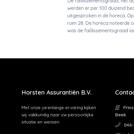
De faillissementsgraad, het aa
werden er per 100 duizend bedr
uitgesproken in de horeca. Op 
ruim 28. De horeca noteerde o
was de faillissementsgraad la
Horsten Assurantiën B.V.
Contac
Met onze jarenlange ervaring kijken
Prins
wij vakkundig naar uw persoonlijke
Beek
situatie en wensen.
046-