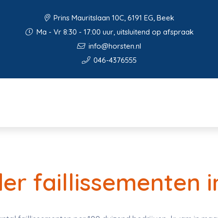
Prins Mauritslaan 10C, 6191 EG, Beek
Ma - Vr 8:30 - 17:00 uur, uitsluitend op afspraak
info@horsten.nl
046-4376555
der faillissementen 