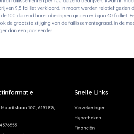
ntal faillissementen per 100 duizend bedrijven, kwam in maart
ijven 9,5 failliet verklaard. In maart werden relatief gezien 
de 100 duizend horecabedrijven gingen er bijna 40 failliet. E
ok de grootste stijging van de faillissementsgraad. In de m
ger dan een jaar eerder.
tinformatie
Snelle Links
 Mauritslaan 10C, 6191 EG,
Verzekeringen
Hypotheken
4376555
Financiën