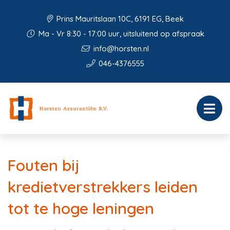
Prins Mauritslaan 10C, 6191 EG, Beek
Ma - Vr 8:30 - 17:00 uur, uitsluitend op afspraak
info@horsten.nl
046-4376555
Fouten bij
kredietverstrekkers leiden
tot te hoge leningen