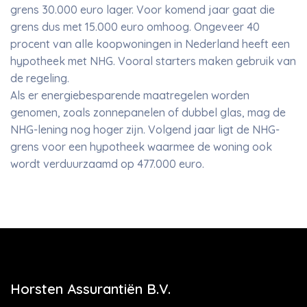
grens 30.000 euro lager. Voor komend jaar gaat die
grens dus met 15.000 euro omhoog. Ongeveer 40
procent van alle koopwoningen in Nederland heeft een
hypotheek met NHG. Vooral starters maken gebruik van
de regeling.
Als er energiebesparende maatregelen worden
genomen, zoals zonnepanelen of dubbel glas, mag de
NHG-lening nog hoger zijn. Volgend jaar ligt de NHG-
grens voor een hypotheek waarmee de woning ook
wordt verduurzaamd op 477.000 euro.
Horsten Assurantiën B.V.