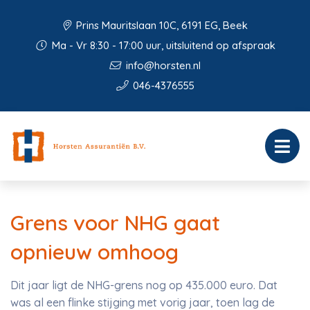
Prins Mauritslaan 10C, 6191 EG, Beek
Ma - Vr 8:30 - 17:00 uur, uitsluitend op afspraak
info@horsten.nl
046-4376555
Grens voor NHG gaat
opnieuw omhoog
Dit jaar ligt de NHG-grens nog op 435.000 euro. Dat
was al een flinke stijging met vorig jaar, toen lag de