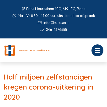
Prins Mauritslaan 10C, 6191 EG, Beek
Ma - Vr 8:30 - 17:00 uur, uitsluitend op afspraak
info@horsten.nl
046-4376555
Half miljoen zelfstandigen
kregen corona-uitkering in
2020