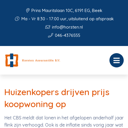
Prins Mauritslaan 10C, 6191 EG, Beek
Ma - Vr 8:30 - 17:00 uur, uitsluitend op afspraak
info@horsten.nl
046-4376555
Huizenkopers drijven prijs
koopwoning op
Het CBS meldt dat lonen in het afgelopen anderhalf jaar
flink zijn verhoogd. Ook is de inflatie sinds vorig jaar wat