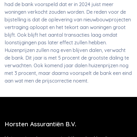
had de bank voorspeld dat er in 2024 juist meer
woningen verkocht zouden worden. De reden voor de
bijstelling is dat de oplevering van nieuwbouwprojecten
vertraging oploopt en het tekort aan woningen groot
blijft. Ook blijft het aantal transacties laag omdat
loonstijgingen pas later effect zullen hebben.
Huizenprijzen zullen nog even blijven dalen, verwacht
de bank. Dit jaar is met 5 procent de grootste daling te
verwachten. Ook komend jaar dalen huizenprijzen nog
met 3 procent, maar daarna voorspelt de bank een eind
aan wat men de prijscorrectie noemt.
Horsten Assurantiën B.V.