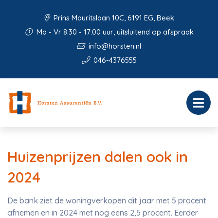
Prins Mauritslaan 10C, 6191 EG, Beek
Ma - Vr 8:30 - 17:00 uur, uitsluitend op afspraak
info@horsten.nl
046-4376555
Huizenprijzen dalen ook in
2024
De bank ziet de woningverkopen dit jaar met 5 procent
afnemen en in 2024 met nog eens 2,5 procent. Eerder