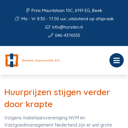
Prins Mauritslaan 10C, 6191 EG, Beek
Ma - Vr 8:30 - 17:00 uur, uitsluitend op afspraak
info@horsten.nl
046-4376555
Huurprijzen stijgen verder
door krapte
Volgens makelaarsvereniging NVM en
Vastgoedmanagement Nederland zijn er wel grote