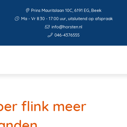
Prins Mauritslaan 10C, 6191 EG, Beek
Ma - Vr 8:30 - 17:00 uur, uitsluitend op afspraak
info@horsten.nl
046-4376555
er flink meer
anden