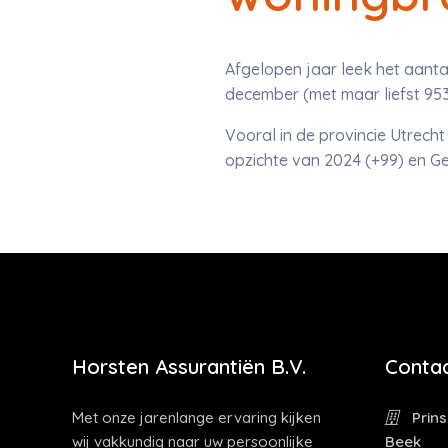
Afgelopen jaar leek het aanta
december (met maar liefst 953 
Vooral in de provincie Utrecht
opzichte van 2024 (+99) en G
Horsten Assurantiën B.V.
Contac
Met onze jarenlange ervaring kijken
Prins
wij vakkundig naar uw persoonlijke
Beek