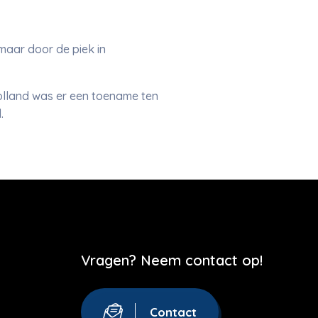
maar door de piek in
Holland was er een toename ten
.
Vragen? Neem contact op!
Contact