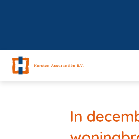
In decemb
woningbr