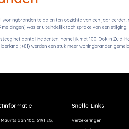
l woningbranden te dalen ten opzichte van een jaar eerder, 
meldingen) was er uiteindelijk toch sprake van een stijging.
 steeg het aantal incidenten, namelijk met 100. Ook in Zuid-
elderland (+81) werden een stuk meer woningbranden gemeld
tinformatie
Snelle Links
 Mauritslaan 10C, 6191 EG,
Verzekeringen