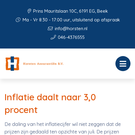
Prins Mauritslaan 10C, 6191 EG, Beek
Ma - Vr 8:30 - 17:00 uur, uitsluitend op afspraak
info@horsten.nl
046-4376555
Inflatie daalt naar 3,0
procent
De daling van het inflatiecijfer wil niet zeggen dat de
prijzen zijn gedaald ten opzichte van juli. De prijzen