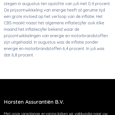
stegen in augustus ten opzichte van juli met 0,4 procent.
De prijsontwikkeling van energie heeft al geruime tijd
een grote invloed op het verloop van de inflatie. Het
CBS maakt naast het algemene inflatiecijfer ook elke
maand het inflatiecijfer bekend waar de
prijsontwikkelingen van energie en motorbrandstoffen
zijn uitgehaald. In augustus was de inflatie zonder
energie en motorbrandstoffen 6,4 procent. In juli was
dat 6,8 procent.
Horsten Assurantiën B.V.
Met onze jarenlange ervaring kijken wij vakkundig naar uw