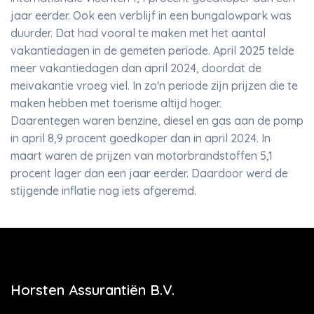
jaar eerder. Ook een verblijf in een bungalowpark was
duurder. Dat had vooral te maken met het aantal
vakantiedagen in de gemeten periode. April 2025 telde
meer vakantiedagen dan april 2024, doordat de
meivakantie vroeg viel. In zo'n periode zijn prijzen die te
maken hebben met toerisme altijd hoger.
Daarentegen waren benzine, diesel en gas aan de pomp
in april 8,9 procent goedkoper dan in april 2024. In
maart waren de prijzen van motorbrandstoffen 5,1
procent lager dan een jaar eerder. Daardoor werd de
stijgende inflatie nog iets afgeremd.
Horsten Assurantiën B.V.