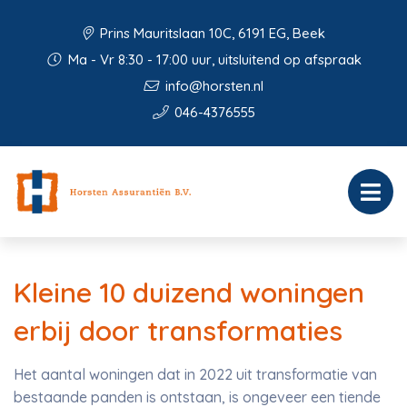
Prins Mauritslaan 10C, 6191 EG, Beek
Ma - Vr 8:30 - 17:00 uur, uitsluitend op afspraak
info@horsten.nl
046-4376555
Kleine 10 duizend woningen
erbij door transformaties
Het aantal woningen dat in 2022 uit transformatie van
bestaande panden is ontstaan, is ongeveer een tiende