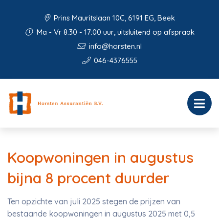
Prins Mauritslaan 10C, 6191 EG, Beek
Ma - Vr 8:30 - 17:00 uur, uitsluitend op afspraak
info@horsten.nl
046-4376555
Koopwoningen in augustus
bijna 8 procent duurder
Ten opzichte van juli 2025 stegen de prijzen van
bestaande koopwoningen in augustus 2025 met 0,5