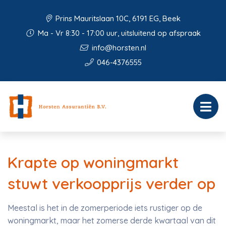
Prins Mauritslaan 10C, 6191 EG, Beek
Ma - Vr 8:30 - 17:00 uur, uitsluitend op afspraak
info@horsten.nl
046-4376555
Krapte op woningmarkt
stuwt verkoopprijs verder op
Meestal is het in de zomerperiode iets rustiger op de
woningmarkt, maar het zomerse derde kwartaal van dit