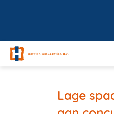
Lage spa
aan concu