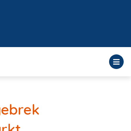
gebrek
rkt