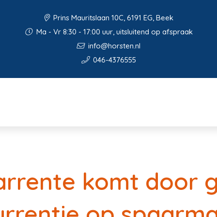
Prins Mauritslaan 10C, 6191 EG, Beek
Ma - Vr 8:30 - 17:00 uur, uitsluitend op afspraak
info@horsten.nl
046-4376555
arrente komt door 
rrentie op spaarma