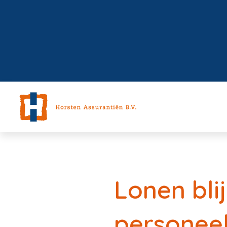
Lonen bli
personeel