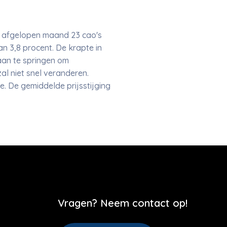
den afgelopen maand 23 cao's
n 3,8 procent. De krapte in
taan te springen om
l niet snel veranderen.
. De gemiddelde prijsstijging
Vragen? Neem contact op!