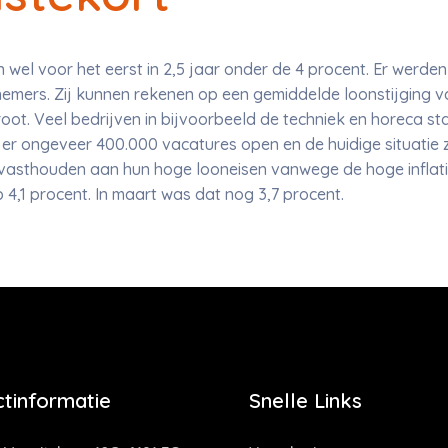
en wel voor het eerst in 2,5 jaar onder de 4 procent. Er wer
mers. Zij kunnen rekenen op een gemiddelde loonstijging va
groot. Veel bedrijven in bijvoorbeeld de techniek en horeca s
 ongeveer 400.000 vacatures open en de huidige situatie za
vasthouden aan hun hoge looneisen vanwege de hoge inflatie
p 4,1 procent. In maart was dat nog 3,7 procent.
tinformatie
Snelle Links