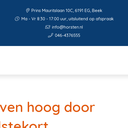
Prins Mauritslaan 10C, 6191 EG, Beek
Ma - Vr 8:30 - 17:00 uur, uitsluitend op afspraak
info@horsten.nl
046-4376555
jven hoog door
stekort