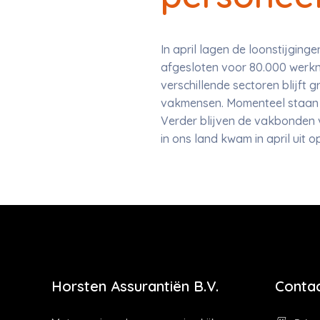
In april lagen de loonstijging
afgesloten voor 80.000 werkne
verschillende sectoren blijft 
vakmensen. Momenteel staan er
Verder blijven de vakbonden 
in ons land kwam in april uit o
Horsten Assurantiën B.V.
Contac