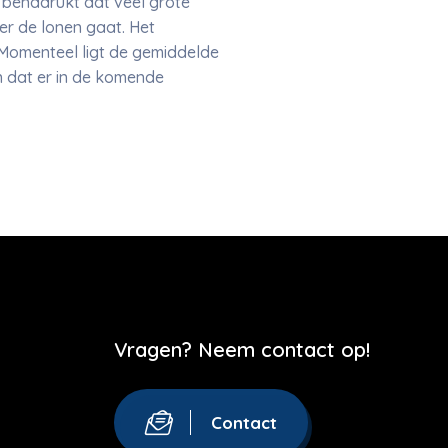
 benadrukt dat veel grote
er de lonen gaat. Het
 Momenteel ligt de gemiddelde
n dat er in de komende
Vragen? Neem contact op!
Contact