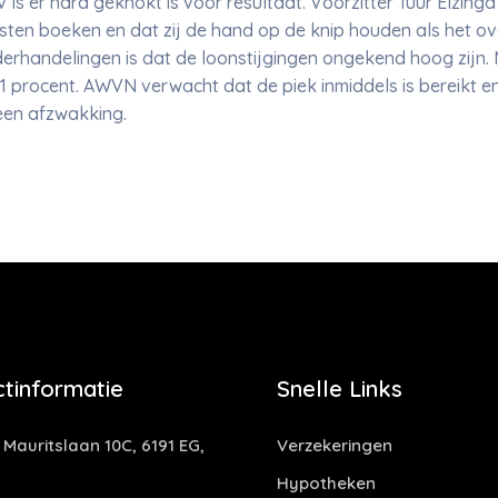
 er hard geknokt is voor resultaat. Voorzitter Tuur Elzinga
nsten boeken en dat zij de hand op de knip houden als het ov
derhandelingen is dat de loonstijgingen ongekend hoog zijn.
7,1 procent. AWVN verwacht dat de piek inmiddels is bereikt e
een afzwakking.
tinformatie
Snelle Links
 Mauritslaan 10C, 6191 EG,
Verzekeringen
Hypotheken