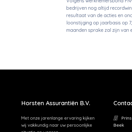
Volgens werknemersbond FNV is
bedrijven nog altijd recordwi
resultaat van de acties en on
loonstijging op jaarbasis op 
maanden sprake zal zijn van 
Horsten Assurantiën B.V.
Contac
Met onze jarenlange ervaring kijken
Prins
wij vakkundig naar uw persoonlijke
Beek