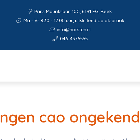
Prins Mauritslaan 10C, 6191 EG, Beek
Ma - Vr 8:30 - 17:00 uur, uitsluitend op afspraak
info@horsten.nl
046-4376555
gingen cao ongeken