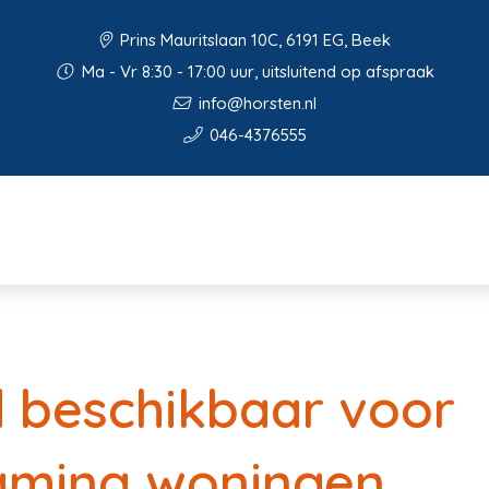
Prins Mauritslaan 10C, 6191 EG, Beek
Ma - Vr 8:30 - 17:00 uur, uitsluitend op afspraak
info@horsten.nl
046-4376555
 beschikbaar voor
aming woningen