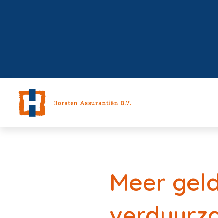
Meer geld
verduurz