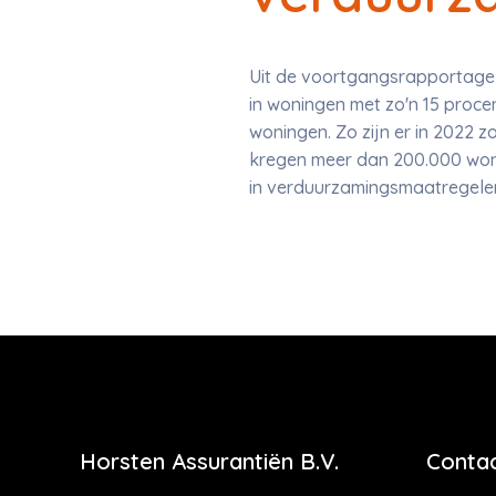
Uit de voortgangsrapportage 
in woningen met zo'n 15 proce
woningen. Zo zijn er in 2022
kregen meer dan 200.000 wonin
in verduurzamingsmaatregele
Horsten Assurantiën B.V.
Contac