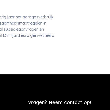
rig jaar het aardgasverbruik
urzaamheidsmaatregelen in
al subsidieaanvragen en
 13 miljard euro geïnvesteerd
Vragen? Neem contact op!