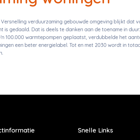
Versnelling verduurzaming gebouwde omgeving blijkt dat vo
nt is gedaald. Dat is deels te danken aan de toename in du
 zo'n 100.000 warmtepompen geplaatst, verdubbelde het aant
gen een beter energielabel. Tot en met 2030 wordt in totaal
n.
tinformatie
Snelle Links