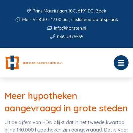
Prins Mauritslaan 10C, 6191 EG, Beek
Ma - Vr 8:30 - 17:00 uur, uitsluitend op afspraak
info@horsten.nl
046-4376555
Meer hypotheken
aangevraagd in grote steden
Uit de cijfers van HDN blijkt dat in het tweede kwartaal
bijna 140.000 hypotheken zijn aangevraagd. Dat is voor