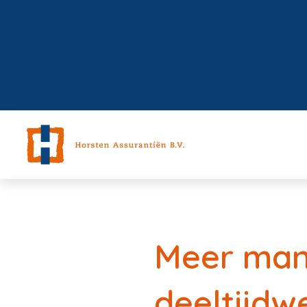
Meer man
deeltijdw