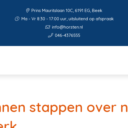
Prins Mauritslaan 10C, 6191 EG, Beek
Ma - Vr 8:30 - 17:00 uur, uitsluitend op afspraak
info@horsten.nl
046-4376555
nen stappen over 
erk