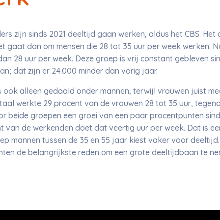
rs zijn sinds 2021 deeltijd gaan werken, aldus het CBS. Het 
et gaat dan om mensen die 28 tot 35 uur per week werken. No
n 28 uur per week. Deze groep is vrij constant gebleven sind
n; dat zijn er 24.000 minder dan vorig jaar.
is ook alleen gedaald onder mannen, terwijl vrouwen juist mee
taal werkte 29 procent van de vrouwen 28 tot 35 uur, tegen
or beide groepen een groei van een paar procentpunten sind
nt van de werkenden doet dat veertig uur per week. Dat is ee
oep mannen tussen de 35 en 55 jaar kiest vaker voor deeltijd
hten de belangrijkste reden om een grote deeltijdbaan te nem