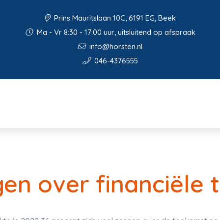
Prins Mauritslaan 10C, 6191 EG, Beek
Ma - Vr 8:30 - 17:00 uur, uitsluitend op afspraak
info@horsten.nl
046-4376555
en over financiële