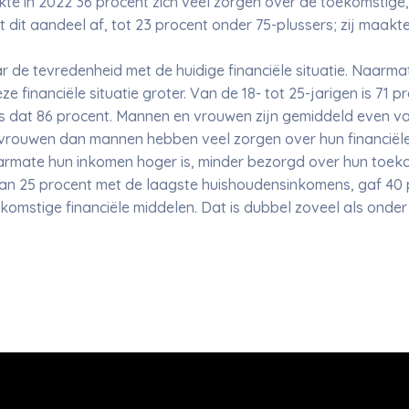
te in 2022 36 procent zich veel zorgen over de toekomstige, f
 dit aandeel af, tot 23 procent onder 75-plussers; zij maakt
r de tevredenheid met de huidige financiële situatie. Naar
ze financiële situatie groter. Van de 18- tot 25-jarigen is 71
 is dat 86 procent. Mannen en vrouwen zijn gemiddeld even v
r vrouwen dan mannen hebben veel zorgen over hun financiël
armate hun inkomen hoger is, minder bezorgd over hun toekom
an 25 procent met de laagste huishoudensinkomens, gaf 40 p
omstige financiële middelen. Dat is dubbel zoveel als onde