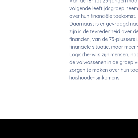
Van de 18- tot 25-jarigen maak
volgende leeftijdsgroep neemt
over hun financiële toekomst.
Daarnaast is er gevraagd naa
zijn is de tevredenheid over de
financiën, van de 75-plussers
financiële situatie, maar mee
Logischerwijs zijn mensen, na
de volwassenen in de groep v
zorgen te maken over hun toek
huishoudensinkomens.