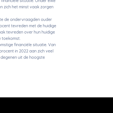
inanciële situatie. Onder elke
en zich het minst vaak zorgen
mate de ondervraagden ouder
 procent tevreden met de huidige
aak tevreden over hun huidige
e toekomst.
stige financiële situatie. Van
rocent in 2022 aan zich veel
r degenen uit de hoogste