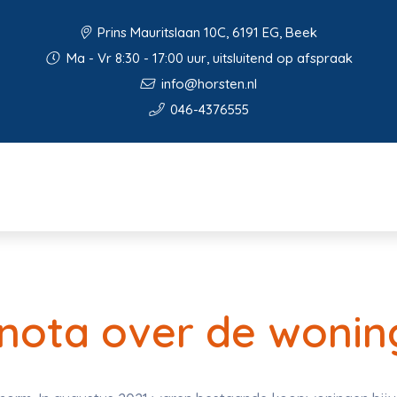
Prins Mauritslaan 10C, 6191 EG, Beek
Ma - Vr 8:30 - 17:00 uur, uitsluitend op afspraak
info@horsten.nl
046-4376555
nnota over de woni