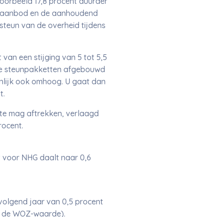
oorbeeld 17,8 procent duurder
ingaanbod en de aanhoudend
teun van de overheid tijdens
van een stijging van 5 tot 5,5
t de steunpakketten afgebouwd
nlijk ook omhoog. U gaat dan
t.
te mag aftrekken, verlaagd
rocent.
t voor NHG daalt naar 0,6
volgend jaar van 0,5 procent
van de WOZ-waarde).