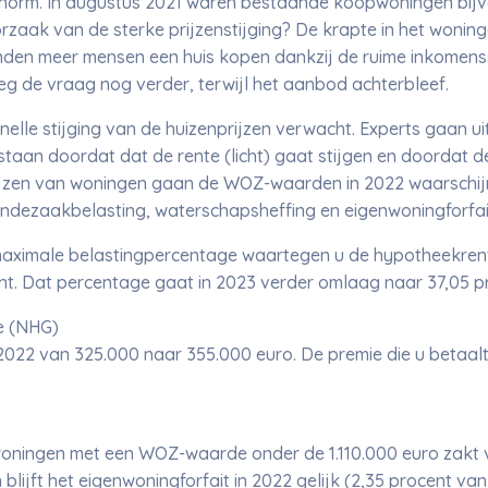
 enorm. In augustus 2021 waren bestaande koopwoningen bijv
orzaak van de sterke prijzenstijging? De krapte in het won
den meer mensen een huis kopen dankzij de ruime inkomenss
eg de vraag nog verder, terwijl het aanbod achterbleef.
lle stijging van de huizenprijzen verwacht. Experts gaan uit 
tstaan doordat dat de rente (licht) gaat stijgen en doorda
ijzen van woningen gaan de WOZ-waarden in 2022 waarschij
ndezaakbelasting, waterschapsheffing en eigenwoningforfai
 maximale belastingpercentage waartegen u de hypotheekren
nt. Dat percentage gaat in 2023 verder omlaag naar 37,05 p
e (NHG)
022 van 325.000 naar 355.000 euro. De premie die u betaal
woningen met een WOZ-waarde onder de 1.110.000 euro zakt 
blijft het eigenwoningforfait in 2022 gelijk (2,35 procent 