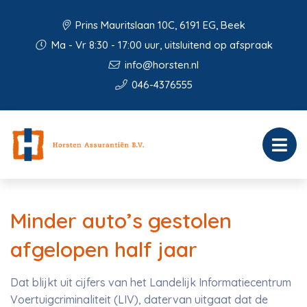
Prins Mauritslaan 10C, 6191 EG, Beek
Ma - Vr 8:30 - 17:00 uur, uitsluitend op afspraak
info@horsten.nl
046-4376555
Minder auto’s gestolen
afgelopen half jaar
Dat blijkt uit cijfers van het Landelijk Informatiecentrum
Voertuigcriminaliteit (LIV), datervan uitgaat dat de