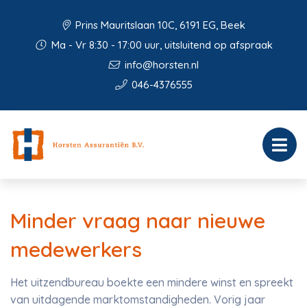
Prins Mauritslaan 10C, 6191 EG, Beek
Ma - Vr 8:30 - 17:00 uur, uitsluitend op afspraak
info@horsten.nl
046-4376555
Minder vraag naar nieuwe
medewerkers
Het uitzendbureau boekte een mindere winst en spreekt
van uitdagende marktomstandigheden. Vorig jaar