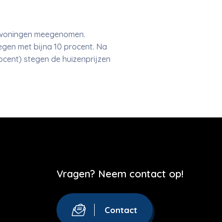
opwoningen meegenomen.
egen met bijna 10 procent. Na
ocent) stegen de huizenprijzen
Vragen? Neem contact op!
Contact