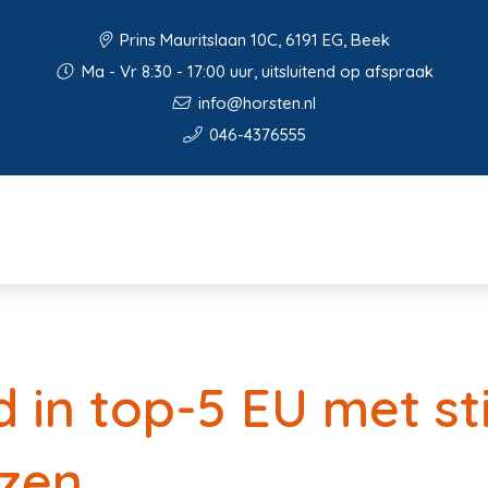
Prins Mauritslaan 10C, 6191 EG, Beek
Ma - Vr 8:30 - 17:00 uur, uitsluitend op afspraak
info@horsten.nl
046-4376555
 in top-5 EU met sti
jzen