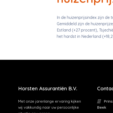
In de huizenprijsindex zijn 
Gemiddeld zijn de huizenprijz
Estland (+27 procent), Tsjechi
het hardst in Nederland (+18,2
Horsten Assurantiën B.V.
Contac
Met onze jarenlange ervaring kijken
Prins
wij vakkundig naar uw persoonlijke
Beek