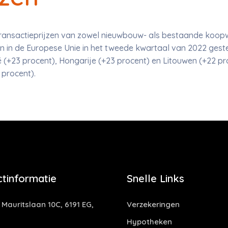
de transactieprijzen van zowel nieuwbouw- als bestaande ko
en in de Europese Unie in het tweede kwartaal van 2022 gest
ë (+23 procent), Hongarije (+23 procent) en Litouwen (+22 pr
 procent).
tinformatie
Snelle Links
 Mauritslaan 10C, 6191 EG,
Verzekeringen
Hypotheken