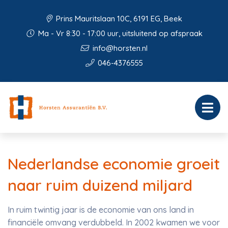
Prins Mauritslaan 10C, 6191 EG, Beek
Ma - Vr 8:30 - 17:00 uur, uitsluitend op afspraak
info@horsten.nl
046-4376555
Nederlandse economie groeit
naar ruim duizend miljard
In ruim twintig jaar is de economie van ons land in
financiële omvang verdubbeld. In 2002 kwamen we voor