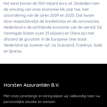
het eerst boven de 500 miljard euro uit. Sindsdien nam
de omvang van onze economie elk jaar toe, met
uitzondering van de jaren 2009 en 2020. Dat kwam
door respectievelijk de kredietcrisis en de coronacrisis.
Nederland is de achttiende economie van de wereld. De
Verenigde Staten (ruim 25 biljoen) en China zijn met
afstand de grootste. In de Europese Unie staat
Nederland op nummer vijf, na Duitsland, Frankrijk, Italië
en Spanje.
Horsten Assurantiën B.V.
Met onze jarenlange ervaring kijken wij vakkundig naar uw
persoonlijke situatie en wensen.