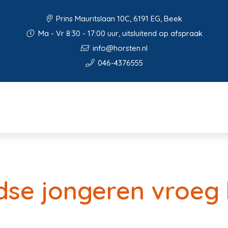
Prins Mauritslaan 10C, 6191 EG, Beek
Ma - Vr 8:30 - 17:00 uur, uitsluitend op afspraak
info@horsten.nl
046-4376555
se jongeren vroeg 