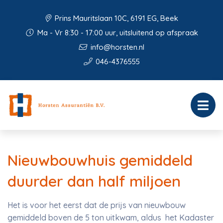
Prins Mauritslaan 10C, 6191 EG, Beek
Ma - Vr 8:30 - 17:00 uur, uitsluitend op afspraak
info@horsten.nl
046-4376555
Nieuwbouwhuis gemiddeld
duurder dan half miljoen
Het is voor het eerst dat de prijs van nieuwbouw
gemiddeld boven de 5 ton uitkwam, aldus het Kadaster