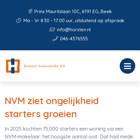
Prins Mauritslaan 10C, 6191 EG, Beek
Ma - Vr 8:30 - 17:00 uur, uitsluitend op afspraak
info@horsten.nl
046-4376555
NVM ziet ongelijkheid
starters groeien
In 2025 kochten 75.000 starters een woning via een
NVM-makelaar; het hoogste aantal ooit. Dat had mede