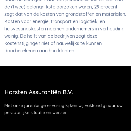
de (twee) belangrijkste oorzaken waren, 29 procent
zegt dat van de kosten van grondstoffen en materialen.
Kosten voor energie, transport en logistiek, en
huisvestingskosten noemen ondernemers in verhouding
weinig. De helft van de bedrijven zegt deze
kostenstijgingen niet of nauwelijks te kunnen
doorberekenen aan hun klanten.
Horsten Assurantiën B.V.
Met onze jarenlange ervaring kijken wij vakkundig naar uw
persoonlijke situatie en wensen.