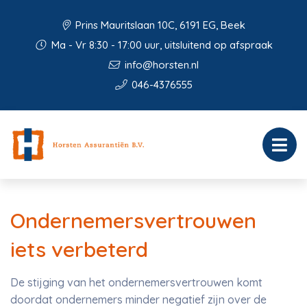
Prins Mauritslaan 10C, 6191 EG, Beek
Ma - Vr 8:30 - 17:00 uur, uitsluitend op afspraak
info@horsten.nl
046-4376555
Ondernemersvertrouwen
iets verbeterd
De stijging van het ondernemersvertrouwen komt
doordat ondernemers minder negatief zijn over de