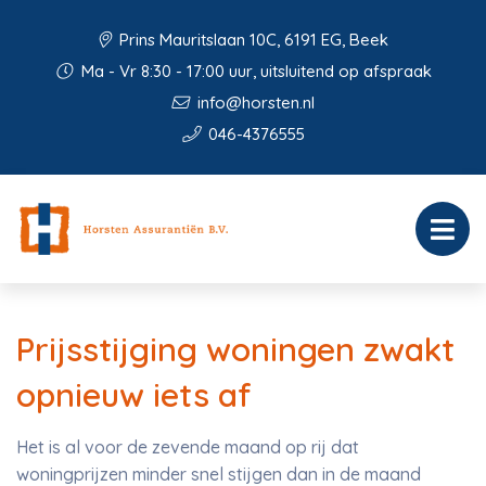
Prins Mauritslaan 10C, 6191 EG, Beek
Ma - Vr 8:30 - 17:00 uur, uitsluitend op afspraak
info@horsten.nl
046-4376555
Prijsstijging woningen zwakt
opnieuw iets af
Het is al voor de zevende maand op rij dat
woningprijzen minder snel stijgen dan in de maand